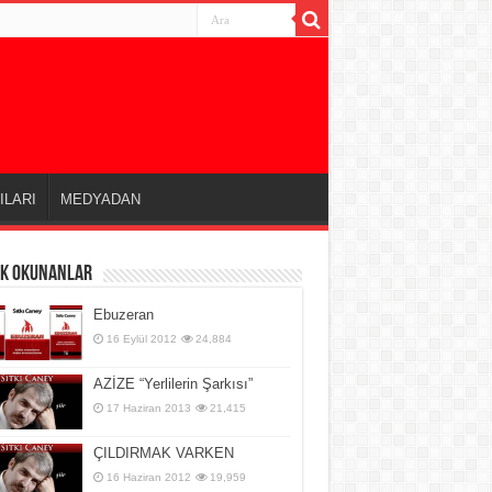
ILARI
MEDYADAN
OK OKUNANLAR
Ebuzeran
16 Eylül 2012
24,884
AZİZE “Yerlilerin Şarkısı”
17 Haziran 2013
21,415
ÇILDIRMAK VARKEN
16 Haziran 2012
19,959