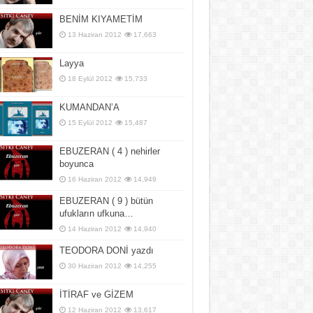
BENİM KIYAMETİM
13 Haziran 2012
17,663
Layya
18 Eylül 2012
15,733
KUMANDAN’A
15 Eylül 2012
15,487
EBUZERAN ( 4 ) nehirler
boyunca
16 Haziran 2012
14,949
EBUZERAN ( 9 ) bütün
ufukların ufkuna…
14 Haziran 2012
14,940
TEODORA DONİ yazdı
30 Haziran 2012
14,255
İTİRAF ve GİZEM
12 Haziran 2012
13,617