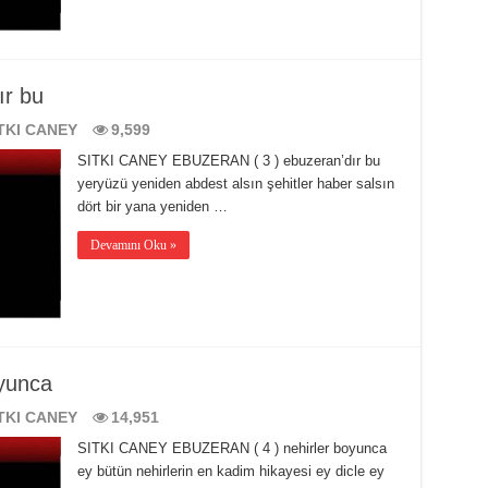
ır bu
TKI CANEY
9,599
SITKI CANEY EBUZERAN ( 3 ) ebuzeran’dır bu
yeryüzü yeniden abdest alsın şehitler haber salsın
dört bir yana yeniden …
Devamını Oku »
yunca
TKI CANEY
14,951
SITKI CANEY EBUZERAN ( 4 ) nehirler boyunca
ey bütün nehirlerin en kadim hikayesi ey dicle ey