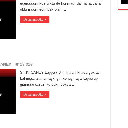
uçurduğum kuş ürktü de konmadı dalına layya lâl
oldum görmedin bak olan …
Devamını Oku »
CANEY
13,316
SITKI CANEY Layya / Bir karanlıklarda çok az
kalmışsa zaman aşk için konuşmaya kaybolup
gitmişse canan ve vakit yoksa …
Devamını Oku »