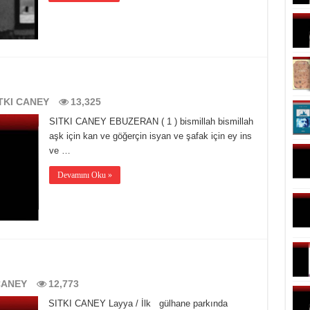
TKI CANEY
13,325
SITKI CANEY EBUZERAN ( 1 ) bismillah bismillah
aşk için kan ve göğerçin isyan ve şafak için ey ins
ve …
Devamını Oku »
CANEY
12,773
SITKI CANEY Layya / İlk gülhane parkında