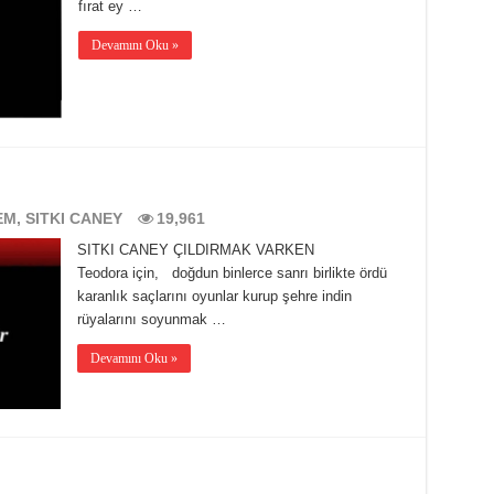
fırat ey …
Devamını Oku »
EM
,
SITKI CANEY
19,961
SITKI CANEY ÇILDIRMAK VARKEN
Teodora için, doğdun binlerce sanrı birlikte ördü
karanlık saçlarını oyunlar kurup şehre indin
rüyalarını soyunmak …
Devamını Oku »