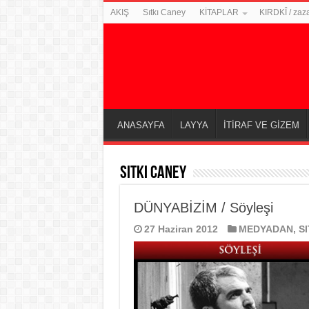
AKIŞ
Sıtkı Caney
KİTAPLAR
KIRDKÎ / zaz
ANASAYFA
LAYYA
İTİRAF VE GİZEM
SITKI CANEY
DÜNYABİZİM / Söyleşi
27 Haziran 2012
MEDYADAN
,
S