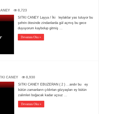
CANEY
8,723
SITKI CANEY Layya / İki leylaklar yas tutuyor bu
şehrin ötesinde zindanlarda gül açmış bu gece
duyuyorum kaybolup gitmiş …
Devamını Oku »
TKI CANEY
8,930
SITKI CANEY EBUZERAN ( 2 ) …andır bu ey
bütün zamanların çıldırtan gözyaşları ey bütün
zalimleri boğacak kadar uçsuz …
Devamını Oku »