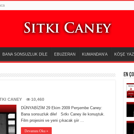
aca
BANA SONSUZLUK DİLE
EBUZERAN
KUMANDAN’A
KÖŞE YAZ
EN Ç
ITKI CANEY
10,460
DÜNYABİZİM 29 Ekim 2009 Perşembe Caney:
Bana sonsuzluk dile! Sıtkı Caney ile konuştuk.
Film projesini ve yeni çıkacak şiir …
Devamını Oku »